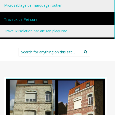
Microsablage de marquage routier
Travaux de Peinture
Travaux isolation par artisan plaquiste
Search
for: