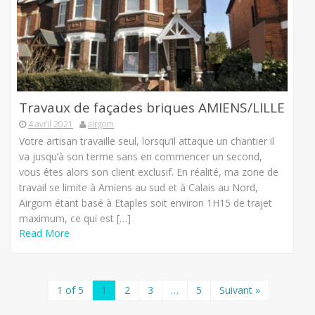
Travaux de façades briques AMIENS/LILLE
4 avril 2021
airgom
Votre artisan travaille seul, lorsqu’il attaque un chantier il
va jusqu’à son terme sans en commencer un second,
vous êtes alors son client exclusif. En réalité, ma zone de
travail se limite à Amiens au sud et à Calais au Nord,
Airgom étant basé à Etaples soit environ 1H15 de trajet
maximum, ce qui est […]
Read More
1 of 5
1
2
3
…
5
Suivant »