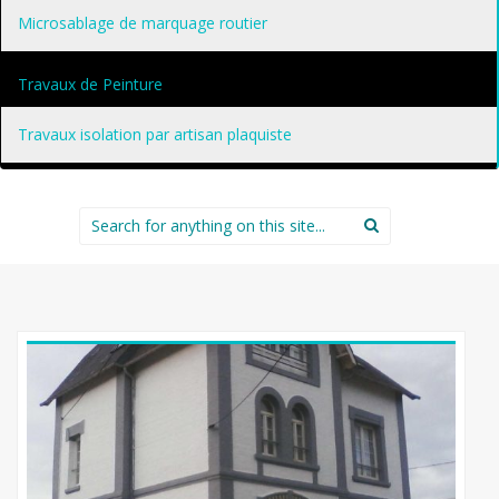
Microsablage de marquage routier
Travaux de Peinture
Travaux isolation par artisan plaquiste
Search
for: