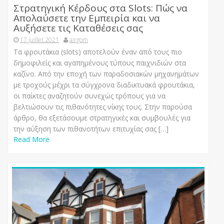
Στρατηγική Κέρδους στα Slots: Πώς να
Απολαύσετε την Εμπειρία και να
Αυξήσετε τις Καταθέσεις σας
17 juillet 2021
airgom
Τα φρουτάκια (slots) αποτελούν έναν από τους πιο
δημοφιλείς και αγαπημένους τύπους παιχνιδιών στα
καζίνο. Από την εποχή των παραδοσιακών μηχανημάτων
με τροχούς μέχρι τα σύγχρονα διαδικτυακά φρουτάκια,
οι παίκτες αναζητούν συνεχώς τρόπους για να
βελτιώσουν τις πιθανότητες νίκης τους. Στην παρούσα
άρθρο, θα εξετάσουμε στρατηγικές και συμβουλές για
την αύξηση των πιθανοτήτων επιτυχίας σας […]
Read More