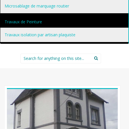
Microsablage de marquage routier
Travaux de Peinture
Travaux isolation par artisan plaquiste
Search
for: