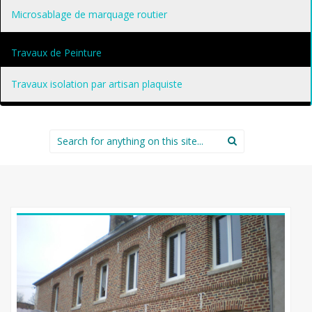
Microsablage de marquage routier
Travaux de Peinture
Travaux isolation par artisan plaquiste
Search
for: